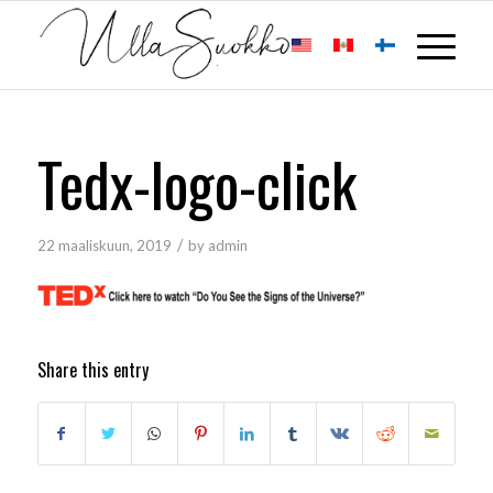
Tedx-logo-click
/
22 maaliskuun, 2019
by
admin
Share this entry