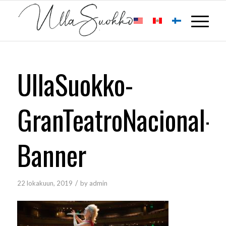
UllaSuokko-
GranTeatroNacional-
Banner
/
22 lokakuun, 2019
by
admin