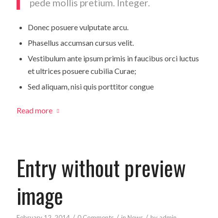
pede mollis pretium. Integer.
Donec posuere vulputate arcu.
Phasellus accumsan cursus velit.
Vestibulum ante ipsum primis in faucibus orci luctus
et ultrices posuere cubilia Curae;
Sed aliquam, nisi quis porttitor congue
Read more
Entry without preview
image
/
/
/
February 12, 2014
0 Comments
in
News
by
admin