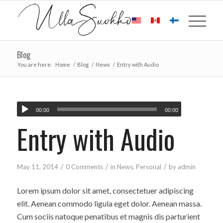
Blog
You are here:
Home
/
Blog
/
News
/
Entry with Audio
00:00
00:00
Entry with Audio
/
/
/
May 11, 2014
0 Comments
in
News
,
Personal
by
admin
Lorem ipsum dolor sit amet, consectetuer adipiscing
elit. Aenean commodo ligula eget dolor. Aenean massa.
Cum sociis natoque penatibus et magnis dis parturient