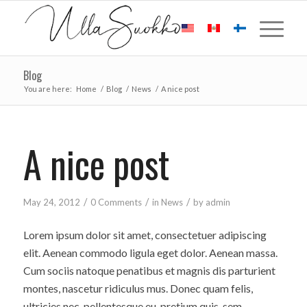
Blog
You are here:
Home
/
Blog
/
News
/
A nice post
A nice post
/
/
/
May 24, 2012
0 Comments
in
News
by
admin
Lorem ipsum dolor sit amet, consectetuer adipiscing
elit. Aenean commodo ligula eget dolor. Aenean massa.
Cum sociis natoque penatibus et magnis dis parturient
montes, nascetur ridiculus mus. Donec quam felis,
ultricies nec, pellentesque eu, pretium quis, sem.